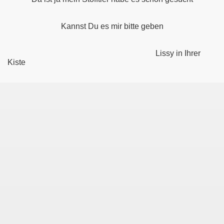
Kannst Du es mir bitte geben
ert am 11.05.2024
Lissy in Ihrer
Kiste
3.2013
n neu erstellt am 03.12.2013
rt am 06.03.2017