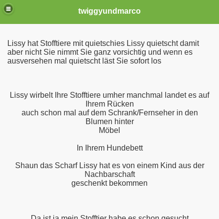
twiggyundmarco
Lissy hat Stofftiere mit quietschies Lissy quietscht damit
aber nicht Sie nimmt Sie ganz vorsichtig und wenn es
ausversehen mal quietscht läst Sie sofort los
Lissy wirbelt Ihre Stofftiere umher manchmal landet es auf
Ihrem Rücken
auch schon mal auf dem Schrank/Fernseher in den
 am 01.04.2014
Blumen hinter
Möbel
In Ihrem Hundebett
Shaun das Scharf Lissy hat es von einem Kind aus der
Nachbarschaft
geschenkt bekommen
2
Da ist ja mein Stofftier habe es schon gesucht